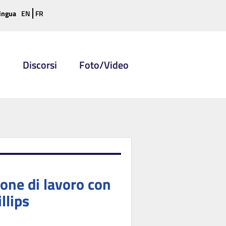
ingua
EN
FR
i
Discorsi
Foto/Video
one di lavoro con
llips