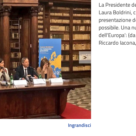
La Presidente de
Laura Boldrini, c
presentazione de
possibile. Una nu
dell'Europa': (da
Riccardo Iacona
>
Ingrandisci