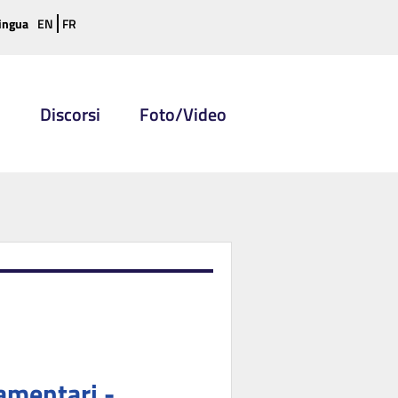
ingua
EN
FR
i
Discorsi
Foto/Video
amentari -