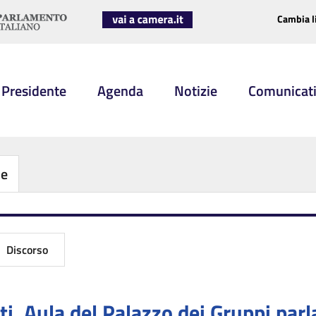
Cambia l
 Presidente
Agenda
Notizie
Comunicat
be
Discorso
i, Aula del Palazzo dei Gruppi parl