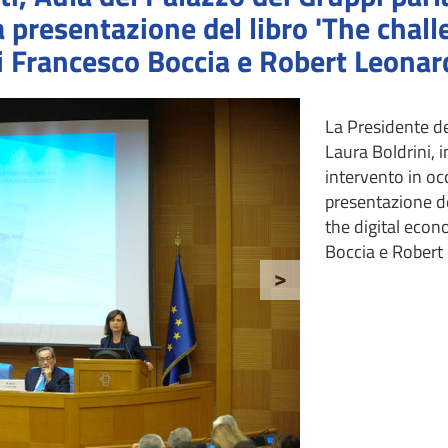
 presentazione del libro 'The chall
i Francesco Boccia e Robert Leonar
La Presidente de
Laura Boldrini,
intervento in oc
presentazione de
the digital econ
Boccia e Robert
>