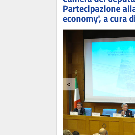
Partecipazione alla
economy', a cura d
<