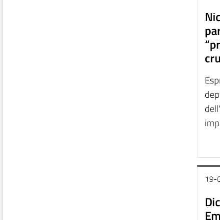
Nic
par
“p
cru
Espr
dep
dell
impo
19-
Dic
Em