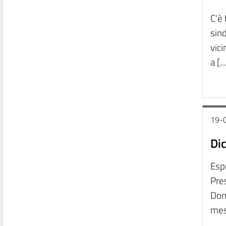
C'è 
sind
vici
a [..
19-
Dic
Esp
Pres
Donn
mess