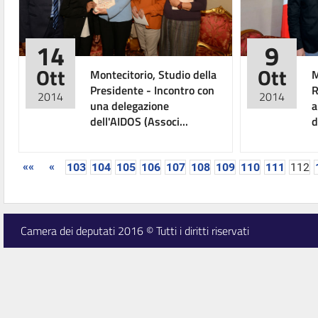
14
9
Ott
Ott
Montecitorio, Studio della
M
Presidente - Incontro con
R
2014
2014
una delegazione
a
dell'AIDOS (Associ...
d
««
«
103
104
105
106
107
108
109
110
111
112
Camera dei deputati 2016 © Tutti i diritti riservati