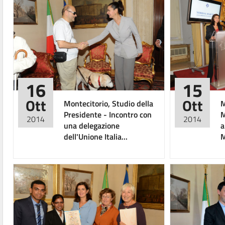
16
15
Ott
Ott
Montecitorio, Studio della
M
Presidente - Incontro con
M
2014
2014
una delegazione
a
dell'Unione Italia...
M