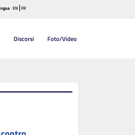
ingua
EN
FR
i
Discorsi
Foto/Video
ncontro