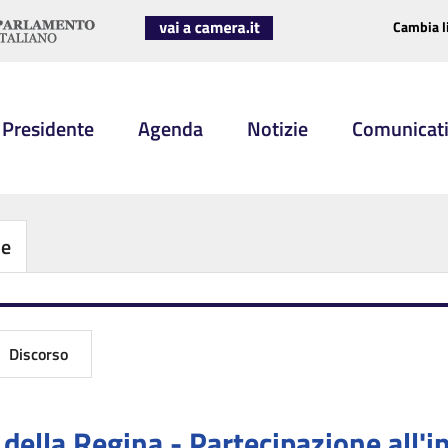
Cambia l
 Presidente
Agenda
Notizie
Comunicat
be
Discorso
 della Regina - Partecipazione all'i