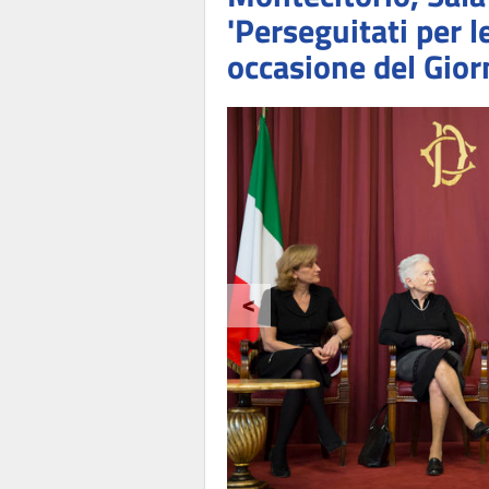
'Perseguitati per le
occasione del Gio
<