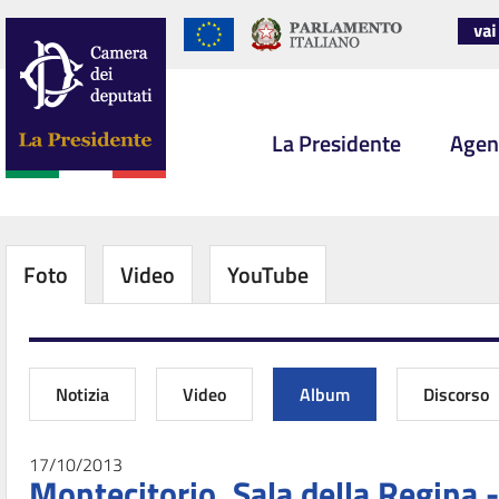
La Presidente
Agen
Foto
Video
YouTube
Notizia
Video
Album
Discorso
17/10/2013
Montecitorio, Sala della Regina -