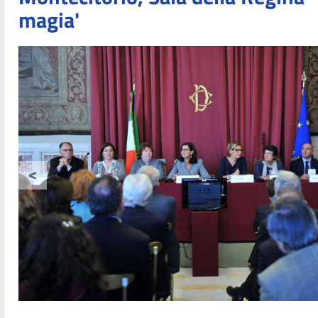
magia'
<