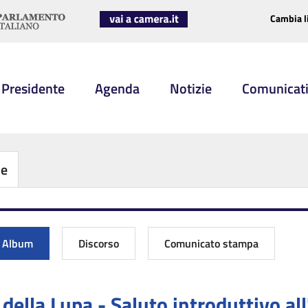
Cambia l
 Presidente
Agenda
Notizie
Comunicat
be
Album
Discorso
Comunicato stampa
della Lupa - Saluto introduttivo all