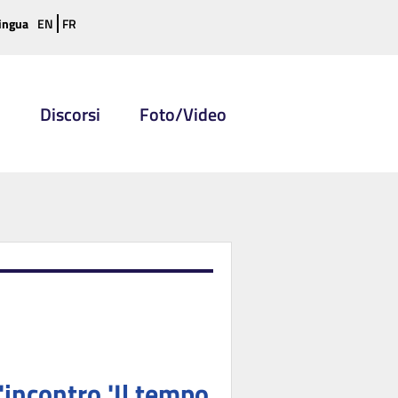
ingua
EN
FR
i
Discorsi
Foto/Video
'incontro 'Il tempo