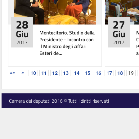
28
27
Giu
Giu
Montecitorio, Studio della
M
Presidente - Incontro con
C
2017
2017
il Ministro degli Affari
P
Esteri de...
a
««
«
10
11
12
13
14
15
16
17
18
19
Camera dei deputati 2016 © Tutti i diritti riservati