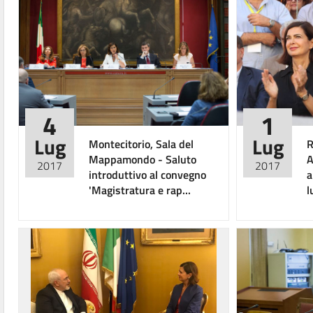
4
1
Lug
Lug
Montecitorio, Sala del
R
Mappamondo - Saluto
A
2017
2017
introduttivo al convegno
a
'Magistratura e rap...
l