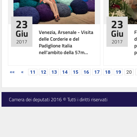
23
23
Giu
Giu
Venezia, Arsenale - Visita
F
delle Corderie e del
d
2017
2017
Padiglione Italia
p
nell'ambito della 57m...
p
««
«
11
12
13
14
15
16
17
18
19
20
Camera dei deputati 2016 © Tutti i diritti riservati