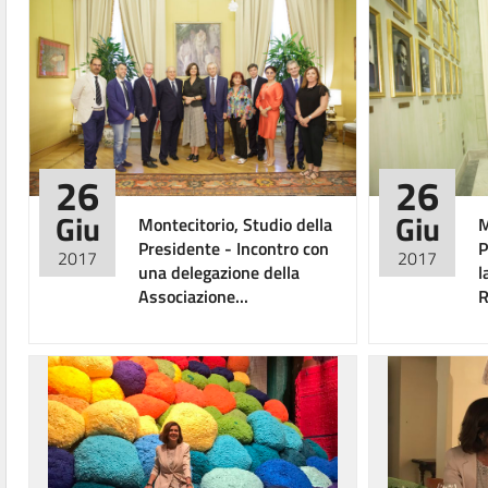
26
26
Giu
Giu
Montecitorio, Studio della
M
Presidente - Incontro con
P
2017
2017
una delegazione della
l
Associazione...
R