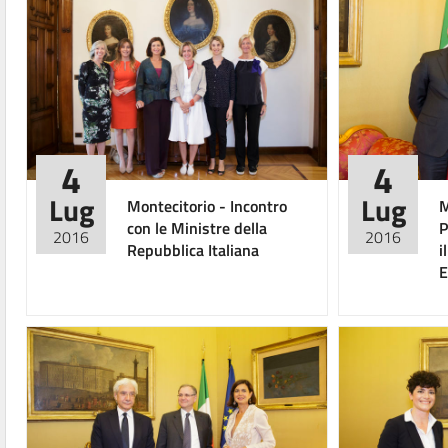
4
4
Lug
Lug
Montecitorio - Incontro
M
con le Ministre della
P
2016
2016
Repubblica Italiana
i
E