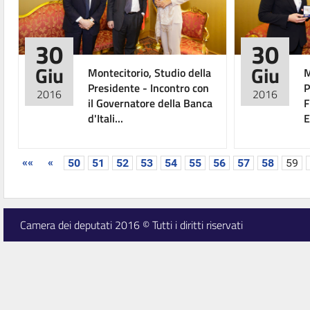
30
30
Giu
Giu
Montecitorio, Studio della
M
Presidente - Incontro con
P
2016
2016
il Governatore della Banca
F
d'Itali...
E
««
«
50
51
52
53
54
55
56
57
58
59
Camera dei deputati 2016 © Tutti i diritti riservati