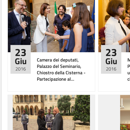
23
23
Giu
Giu
Camera dei deputati,
M
Palazzo del Seminario,
P
2016
2016
Chiostro della Cisterna -
u
Partecipazione al...
c