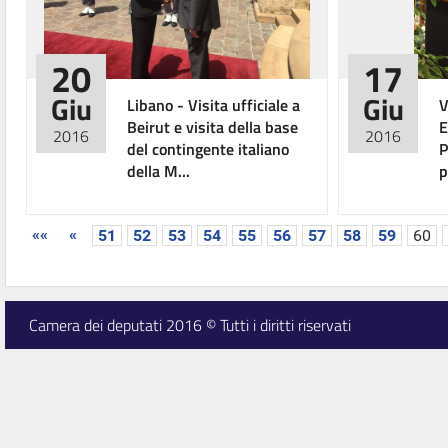
20
17
Giu
Giu
Libano - Visita ufficiale a
V
Beirut e visita della base
E
2016
2016
del contingente italiano
P
della M...
p
««
«
51
52
53
54
55
56
57
58
59
60
Camera dei deputati 2016 © Tutti i diritti riservati