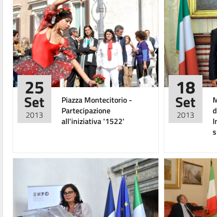
25
18
Set
Set
Piazza Montecitorio -
M
Partecipazione
d
2013
2013
all'iniziativa '1522'
I
s