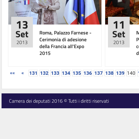
13
11
Set
Set
Roma, Palazzo Farnese -
M
Cerimonia di adesione
P
2013
2013
della Francia all'Expo
c
2015
d
««
«
131
132
133
134
135
136
137
138
139
140
Camera dei deputati 2016 © Tutti i diritti riservati