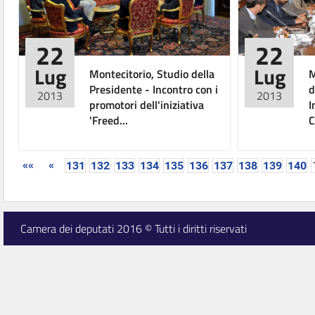
22
22
Lug
Lug
Montecitorio, Studio della
M
Presidente - Incontro con i
d
2013
2013
promotori dell'iniziativa
I
'Freed...
C
««
«
131
132
133
134
135
136
137
138
139
140
Camera dei deputati 2016 © Tutti i diritti riservati