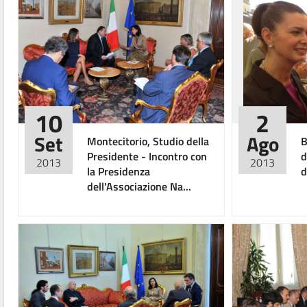
10
2
Set
Ago
Montecitorio, Studio della
B
Presidente - Incontro con
d
2013
2013
la Presidenza
d
dell'Associazione Na...