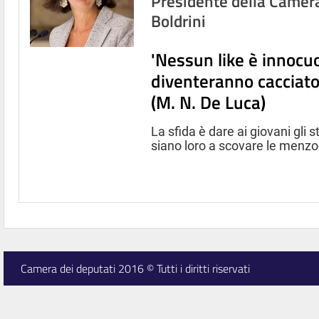
Presidente della Camer
Boldrini
'Nessun like è innocuo
diventeranno cacciator
(M. N. De Luca)
La sfida è dare ai giovani gli
siano loro a scovare le menz
Camera dei deputati 2016 © Tutti i diritti riservati